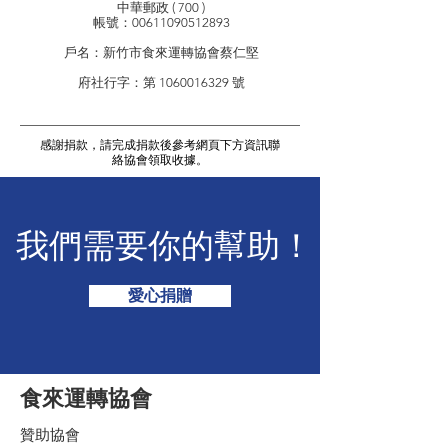
中華郵政 ( 700 )
帳號：00611090512893
戶名：新竹市食來運轉協會蔡仁堅
府社行字：第
1060016329
號
感謝捐款，請完成捐款後參考網頁下方資訊聯
絡協會領取收據。
我們需要你的幫助！
愛心捐贈
​食來運轉協會
贊助協會