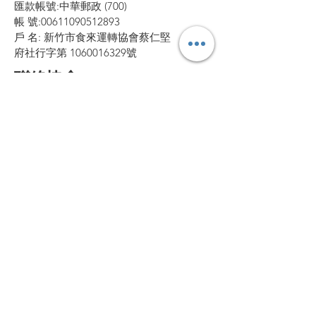
匯款帳號:中華郵政 (700)
帳 號:00611090512893
戶 名: 新竹市食來運轉協會蔡仁堅
府社行字第 1060016329號
聯絡協會
聯絡電話：
0975937963
Line：@kje2018x
FB
：新竹市食來運轉協會
協會地址
新竹市東區水源街 81 號​
每週一、三、五 15：00～16：30營業
（營業時間可能變動，請先電話聯絡確認營
業時間）