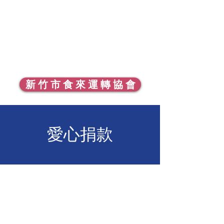
新 竹 市 食 來 運 轉 協 會
​愛心捐款
匯款帳號