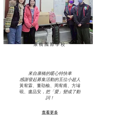
康橋國際學校
來自康橋的暖心特快車
感謝發起募集活動的五位小超人
黃宥霖、董劭榆、周宥甫、方璿
硯、盧品安
，把「愛」變成了動
詞！
查看更多