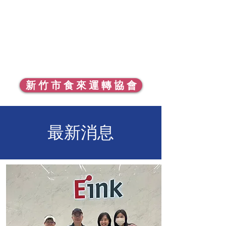
新 竹 市 食 來 運 轉 協 會
最新消息