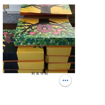
剩食帶動
感謝達發科技的暖心贈禮
一批 中秋月餅禮盒