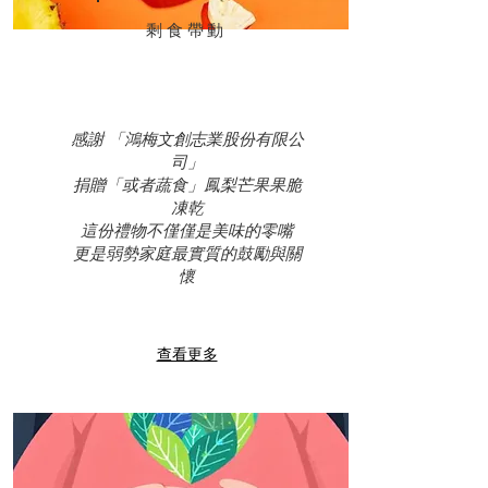
​剩食帶動
感謝 「鴻梅文創志業股份有限公
司」
捐贈「或者蔬食」鳳梨芒果果脆
凍乾
這份禮物不僅僅是美味的零嘴
更是弱勢家庭最實質的鼓勵與關
懷
查看更多