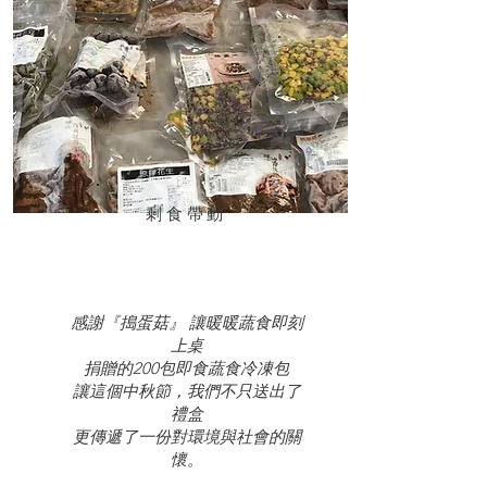
​剩食帶動
感謝『搗蛋菇』 讓暖暖蔬食即刻
上桌
​捐贈的200包即食蔬食冷凍包
讓這個中秋節，我們不只送出了
禮盒
更傳遞了一份對環境與社會的關
懷。