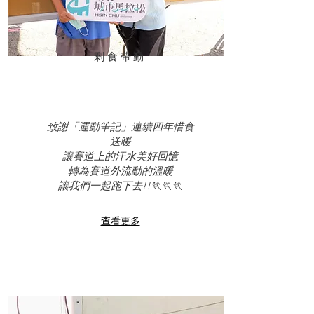
​剩食帶動
致謝「運動筆記」
連續四年惜食
送暖
讓賽道上的汗水美好回憶
轉為賽道外流動的溫暖
​讓我們一起跑下去!!🏃🏃🏃
查看更多