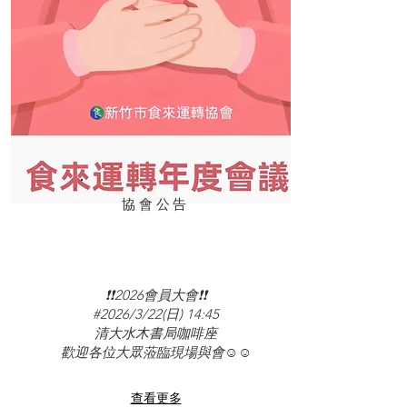
協會公告
❗❗2026會員大會❗❗
#2026/3/22(日) 14:45
清大水木書局咖啡座
歡迎各位大眾蒞臨現場與會☺☺
查看更多