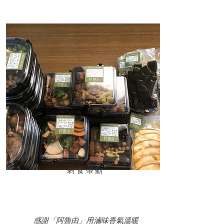
​剩食帶動
感謝「阿魯由」用滷味香氣溫暖