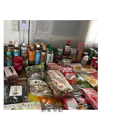
​剩食帶動