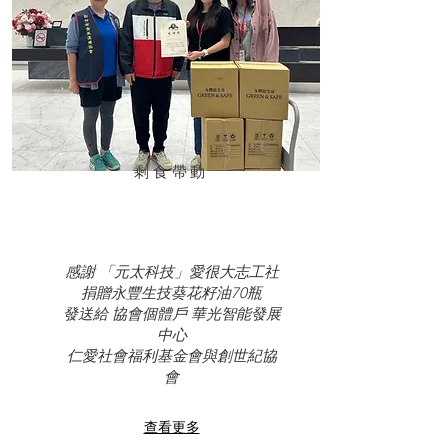
​剩食帶動
感謝 「元太科技」愛很大志工社
捐贈永豐生技葵花籽油70瓶
發送給 協會個體戶 華光智能發展
中心
仁愛社會福利基金會與創世紀協
會
查看更多