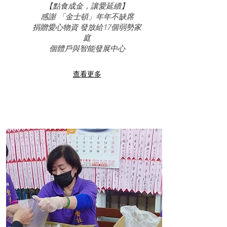
【點食成金，讓愛延續】
​感謝 「金士頓」年年不缺席
捐贈愛心物資 發放給17個弱勢家
庭
​個體戶與智能發展中心
查看更多