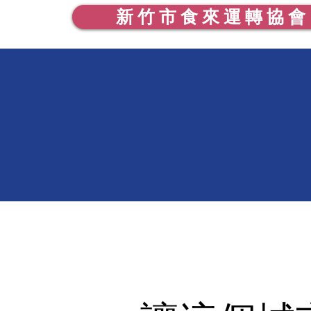
新 竹 市 食 來 運 轉 協 會