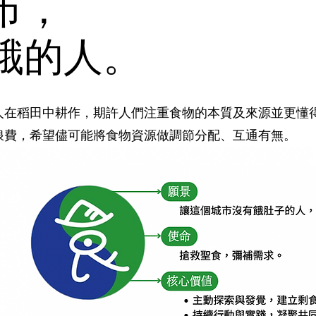
市，
餓的人。
農人在稻田中耕作，期許人們注重食物的本質及來源並更懂
浪費，希望儘可能將食物資源做調節分配、互通有無。