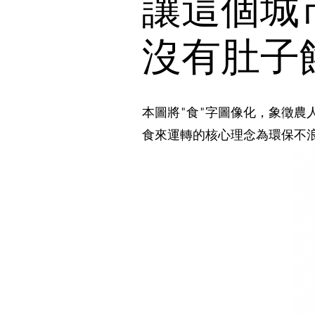
讓這個城
沒有肚子
本圖將"食"字圖像化，象徵
食來運轉的核心理念為環保不